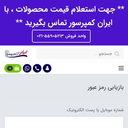
** جهت استعلام قیمت محصولات ، با
ایران کمپرسور تماس بگیرید **
واحد فروش 55905213-021
0
بازیابی رمز عبور
شماره موبایل یا پست الکترونیک