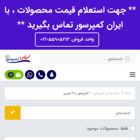
** جهت استعلام قیمت محصولات ، با
ایران کمپرسور تماس بگیرید **
واحد فروش 55905213-021
0
خانه
دسته بندی کمپرسور
کمپرسور 200 لیتری
فقط محصولات موجود