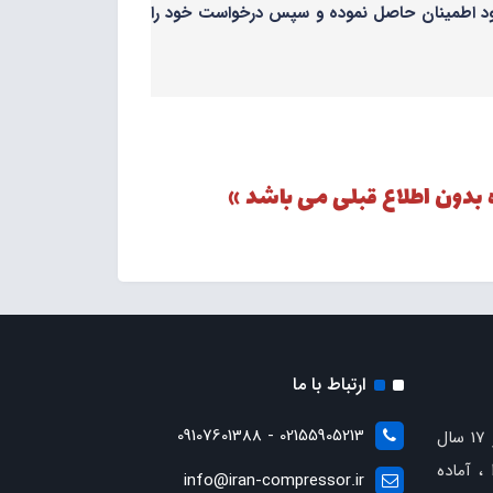
 خود اطمینان حاصل نموده و سپس درخواست خود را
 بدون اطلاع قبلی می باشد »
ارتباط با ما
02155905213 - 09107601388
با بیش از 17 سال
، آماده
info@iran-compressor.ir