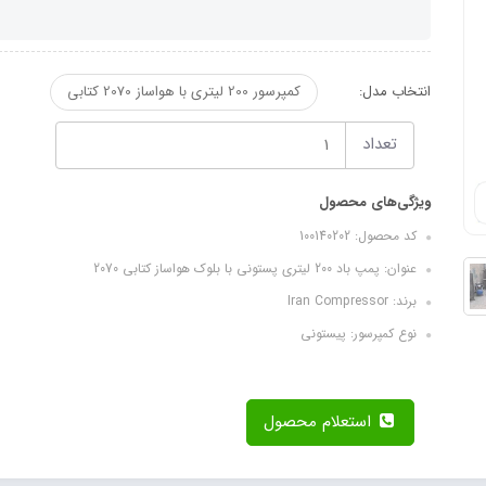
انتخاب مدل:
کمپرسور 200 لیتری با هواساز 2070 کتابی
تعداد
ویژگی‌های محصول
کد محصول: 100140202
عنوان: پمپ باد 200 لیتری پستونی با بلوک هواساز کتابی 2070
برند: Iran Compressor
نوع کمپرسور: پیستونی
استعلام محصول