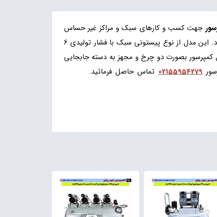
سور
جهت کسب و کارهای سبک و مراکز غیر حساس
می باشد هواساز کتابی 2070 و باددهی 300 لیتر در دقیقه و الکتروموتور 2 اسب تکفاز و یا با دینام 3 اسب سه فاز ارائه می گردد. این مدل از نوع پیستونی سبک با فشار تولیدی 6
مدل کمپرسور بصورت دو چرخ و مجهز به دسته جابجایی
سور
02155954279
تماس حاصل فرمائید.
پمپ باد
200لیتری تسمه ای ، کمپرسور 200 لیتری روغنی دو سیلندر ، پمپ دویست لیتر پیستونی ، کمپرسور 200لیتری چرخدار طرح ایتالیا ، کمپرسور 200 لیتری 2070 ، پمپ باد دویست لیتر
لیتری ایران کمپرسور ، پمپ باد خانه کمپرسور ، تولیدکننده کمپرسور 200 لیتر روغنی ، فروش پمپ باد دویست کیلویی تسمه ای ، کمپرسور