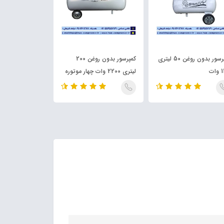
کمپرسور بدون روغن 50 لیتری
کمپرسور بدون روغن 200
سپراتور 1 مت
ات
لیتری 2200 وات چهار موتوره
کمپرسور SEP-IRAN1000L