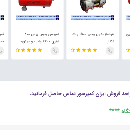
غن 150 لیتری
هواساز بدون روغن 1500 وات
کمپرسور بدون روغن 200
تکفاز
لیتری 2200 وات دو موتوره
1100 و
حد فروش ایران کمپرسور تماس حاصل فرمائید.