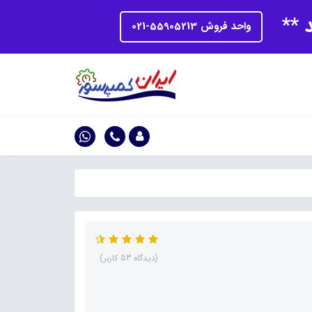
د **
واحد فروش 55905213-021
(دیدگاه 53 کاربر)