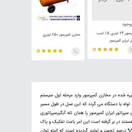
وجود
کمپرسور 24 لیتری 1.5 اسب
مخزن کمپرسور 250 لیتری
ر ایران کمپرسور
1500 وات دو موتوره
خیره شده در مخازن کمپرسور وارد مرحله اول سیستم
 لوله یا دستگاه می گردد که این عمل در طول مسیر
 . فیلتر های سپراتور ایران کمپرسور را همان تله آبگیرسپراتوری
هستند در بر گرفته است این امر باعث تفکیک و پاک
سازی فیلتراسیون و خروجی هوای فشرده می شود . سپراتور ایران کمپرسور با فیلتر 175 استاندارد با قدرت پاک سازی 90 - 95% درصد تجهیز و تولید گردیده است که البته توان