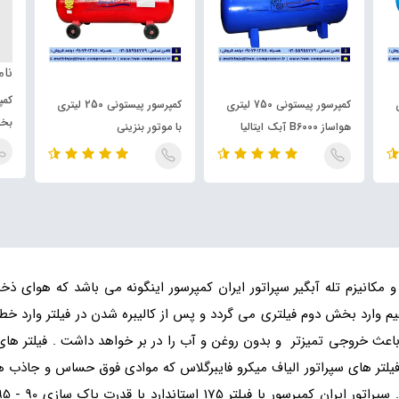
نام
تری
کمپرسور پیستونی 750 لیتری
کمپرسور پیستونی 250 لیتری
بخا
هواساز B6000 آبک ایتالیا
با موتور بنزینی
 مکانیزم تله آبگیر سپراتور ایران کمپرسور اینگونه می باشد که هوای ذ
قیم وارد بخش دوم فیلتری می گردد و پس از کالیبره شدن در فیلتر وارد خط
ه شدن توسط فیلتر P175 و تله اولیه باعث خروجی تمیزتر و بدون روغن و آب را در بر خواهد داشت
 فیلتر های سپراتور الیاف میکرو فایبرگلاس که موادی فوق حساس و جاذب 