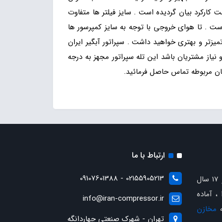
ول در عمل به شکل 80 - 85 % درصد می باشد و این استاندارد در تولید محصول با عملکرد 3500 - 4000 ساعت کارکرد بیان گردیده است . سایز فیلتر ها متفاوت
متر مکعبی بودن ( 1000 لیتری ) از سایز بزرگ فیلتر و کد فنی 2038 رعایت گردیده است . تا هوای خروجی با توجه به سایز کمپرسور ها
جی تمیزتر و بهتری خواهید داشت . سپراتور آبگیر ایران
یاز مشتریان باشد این تله سپراتور
مجهز به درجه
ان مربوطه تماس حاصل فرمائید.
ارتباط با ما
02155905213 - 09107601388
با بیش از 17 سال
، آماده
info@iran-compressor.ir
ه
مخازن
تهران - شهرک صنعتی چهاردانگه