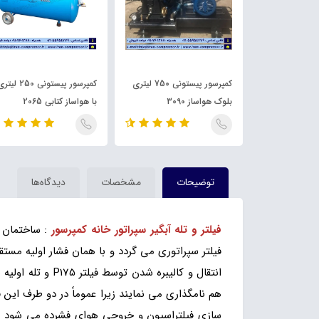
هواساز بدون روغن 750 وات
کمپرسور پیستونی 750 لیتری
کمپرسور پیستونی 250 لی
بلوک هواساز 3090
با هواساز کتابی 2065
توضیحات
مشخصات
دیدگاه‌ها
فیلتر و تله آبگیر سپراتور خانه کمپرسور
: ساختمان و
فیلتر سپراتوری می گردد و با همان فشار اولیه مست
انتقال و کالیبر
هم نامگذاری می نمایند زیرا عموماً در دو طرف این