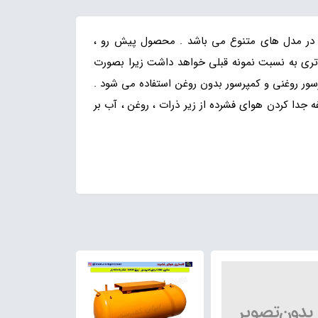
رسور در مدل های متنوع می باشد . محصول پیش رو ،
لاتری به نسبت نمونه قبلی خواهد داشت زیرا بصورت
 دهد. از این تله سپراتور برای کمپرسور های 150 تا 1000 لیتری در انواع کمپرسور روغنی و کمپرسور بدون روغن استفاده می شود .
دا کردن هوای فشرده از زیر ذرات ، روغن ، آب بر
تله آبگیر کمپرسور 250 لیتری ، فیلتر رطوبت گیر پمپ باد 350
لیتری ، تولید سپراتور فیلتر کمپرسور 500 لیتری ، درایر ایران کمپرسور ، فیلتر رطوبت گیر هوای پمپ باد 1000 لیتری ، فیلتر فلنچ دار سپراتور ، سپراتور 1 متر مکعب ایران کمپرسور ،