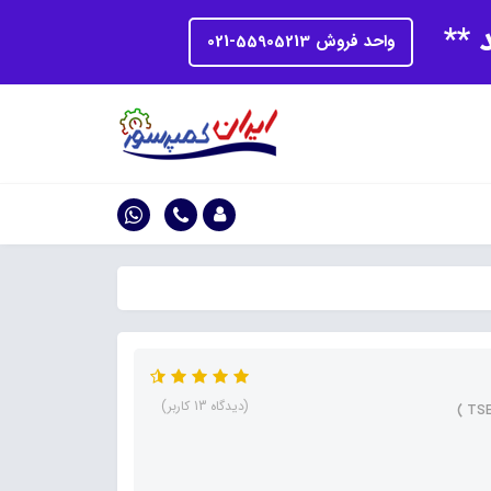
د **
واحد فروش 55905213-021
(دیدگاه 13 کاربر)