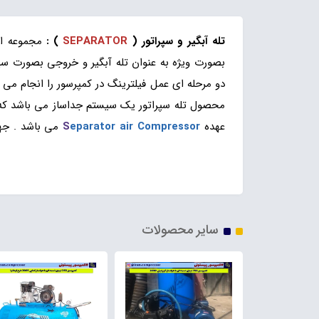
تله آبگیر و سپراتور (
SEPARATOR
) :
مجموعه ای
بصورت ویژه به عنوان تله آبگیر و خروجی بصورت سپر
محصول تله سپراتور یک سیستم جداساز می باشد که و
عهده
eparator air Compressor
S
می باشد . جه
سپراتور فیلتری پمپ باد 1000 لیتری
سایر محصولات