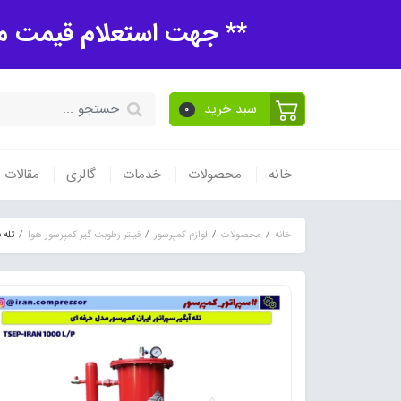
** جهت استعلام قیمت مح
سبد خرید
0
خانه
محصولات
خدمات
گالری
مقالات
خانه
محصولات
لوازم کمپرسور
فیلتر رطوبت گیر کمپرسور هوا
تله فی