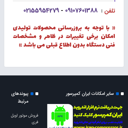
02155954279
09107601388
تلفن
:
-
« با توجه به بروزرسانی محصولات تولیدی
امکان برخی تغییرات در ظاهر و مشخصات
فنی دستگاه بدون اطلاع قبلی می باشد »
سایر امکانات ایران کمپرسور
پیوندهای
مرتبط
فروش موتور اویل
فری