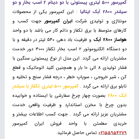
کمپرسور 500 لیتری پیستونی با دو دینام 2 اسب بخار و دو
سیلندر 2800 آبک ایتالیا
:
این کمپرسور یکی از محصولات
مونتاژی و تولیدی شرکت
ایران کمپرسور
جهت کسب و
کارهای متوسط با برق تکفاز و دائم کار می باشد با دو واحد
هواساز 2800 آبک
و ظرفیت باد دهی 540 لیتر در دقیقه و با
دو دستگاه الکتروموتور 2 اسب بخار تکفاز 3000 دور خدمت
مشتریان ارائه می گردد. این مدل از نوع پیستونی سنگین با
فشار تولیدی 8 الی 10 بار و همچنین کلید اتوماتیک و قطع
کن ، شیر خروجی ، سوپاپ خطر ، درجه فشار سنج و تخلیه و
تابلو برق ارائه می گردد .
کمپرسور 500 لیتری تکفاز با سیلندر
آبک 2800
بصورت چهار چرخ سفارشی یا ایستاده و خوابیده
بدون چرخ با مخزن استاندارد و ظرفیت واقعی خدمت
مشتریان عزیز ارائه می گردد . جهت کسب اطلاعات بیشتر و
خریدی مطمئن با واحد فروش ایران کمپرسور
02155954279
تماس حاصل فرمائید.