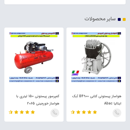
سایر محصولات
هواساز پیستونی کتابی B4900 آبک
کمپرسور پیستونی 150 لیتری با
ایتالیا Abac
هواساز خورجینی 2065