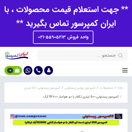
** جهت استعلام قیمت محصولات ، با
ایران کمپرسور تماس بگیرید **
واحد فروش 55905213-021
0
خانه
محصولات
کمپرسور روغنی پیستونی
کمپرسور پیستونی 500 لیتری
کمپرسور پیستونی 500 لیتری تکفاز با دو هواساز B2800 آبک