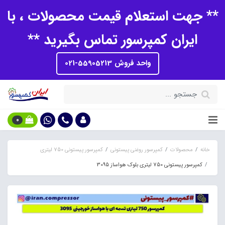
** جهت استعلام قیمت محصولات ، با
ایران کمپرسور تماس بگیرید **
واحد فروش 55905213-021
0
خانه
محصولات
کمپرسور روغنی پیستونی
کمپرسور پیستونی 750 لیتری
کمپرسور پیستونی 750 لیتری بلوک هواساز 3095