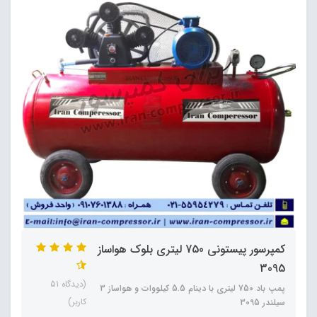
کمپرسور پیستونی 750 لیتری بلوک هواساز
3095
(دیدگاه 51
پمپ باد 750 لیتری با دینام 5.5 کیلووات و هواساز 3
کاربر)
سیلندر 3095