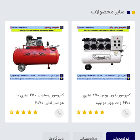
سایر محصولات
کمپرسور بدون روغن 250 لیتری
کمپرسور پیستونی 250 لیتری با
4400 وات چهار موتوره
هواساز کتابی 2070
توضیحات
مشخصات
دیدگاه‌ها