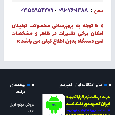
02155954279
09107601388
تلفن
:
-
« با توجه به بروزرسانی محصولات تولیدی
امکان برخی تغییرات در ظاهر و مشخصات
فنی دستگاه بدون اطلاع قبلی می باشد »
سایر امکانات ایران کمپرسور
پیوندهای
مرتبط
فروش موتور اویل
فری