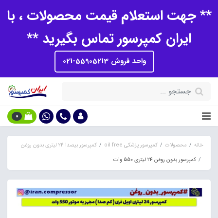
** جهت استعلام قیمت محصولات ، با
ایران کمپرسور تماس بگیرید **
واحد فروش 55905213-021
0
خانه
محصولات
کمپرسور پزشکی oil free
کمپرسور بیصدا 24 لیتری بدون روغن
کمپرسور بدون روغن 24 لیتری 550 وات