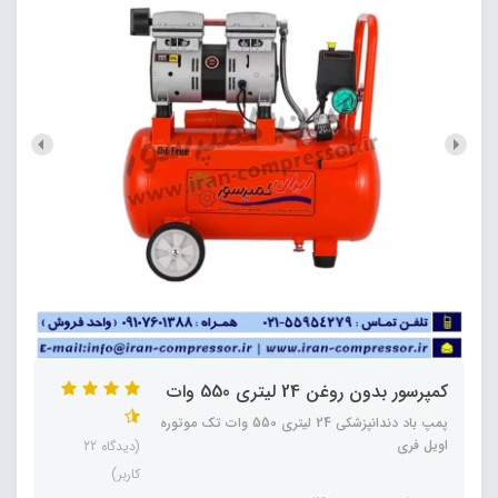
کمپرسور بدون روغن 24 لیتری 550 وات
پمپ باد دندانپزشکی 24 لیتری 550 وات تک موتوره
اویل فری
(دیدگاه 22
کاربر)