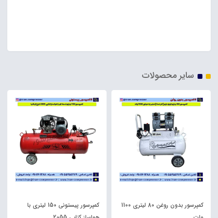
ایران کمپرسور ، پمپ باد خانه کمپرسور ، تولیدکننده
کمپرسور 250 لیتر روغنی ، فروش پمپ باد دویست پنجاه
کیلویی تسمه ای ایستاده
سایر محصولات
کمپرسور بدون روغن 80 لیتری 1100
کمپرسور پیستونی 150 لیتری با
وات
هواساز کتابی 2055