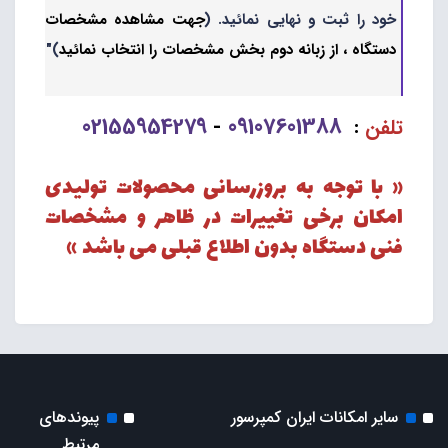
خود را ثبت و نهایی نمائید. (
جهت مشاهده مشخصات
دستگاه ، از زبانه دوم بخش مشخصات را انتخاب نمائید
)"
02155954279
09107601388
تلفن
:
-
« با توجه به بروزرسانی محصولات تولیدی
امکان برخی تغییرات در ظاهر و مشخصات
فنی دستگاه بدون اطلاع قبلی می باشد »
سایر امکانات ایران کمپرسور
پیوندهای
مرتبط