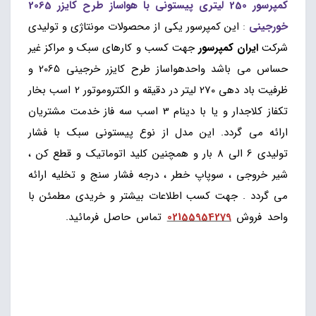
کمپرسور 250 لیتری پیستونی با هواساز طرح کایزر 2065
خورجینی
:
این کمپرسور یکی از محصولات مونتاژی و تولیدی
شرکت
ایران کمپرسور
جهت کسب و کارهای سبک و مراکز غیر
حساس می باشد واحدهواساز طرح کایزر خرجینی 2065 و
ظرفیت باد دهی 270 لیتر در دقیقه و الکتروموتور 2 اسب بخار
تکفاز کلاجدار و یا با دینام 3 اسب سه فاز خدمت مشتریان
ارائه می گردد. این مدل از نوع پیستونی سبک با فشار
تولیدی 6 الی 8 بار و همچنین کلید اتوماتیک و قطع کن ،
شیر خروجی ، سوپاپ خطر ، درجه فشار سنج و تخلیه ارائه
می گردد . جهت کسب اطلاعات بیشتر و خریدی مطمئن با
واحد فروش
02155954279
تماس حاصل فرمائید.
پمپ باد
250 لیتری تسمه ای ، کمپرسور 250 لیتری روغنی دو سیلندر
خورجینی ، پمپ250 لیتری پیستونی ، کمپرسور 250 لیتری
چرخدار کایزری ، کمپرسور 250 لیتری2065 ، پمپ باد دویست
و پنجاه لیتر دو سیلندر قطر 65 روغنی ، پمپ باد 250 لیتری