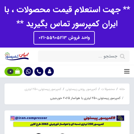
** جهت استعلام قیمت محصولات ، با
ایران کمپرسور تماس بگیرید **
واحد فروش 55905213-021
0
خانه
محصولات
کمپرسور روغنی پیستونی
کمپرسور پیستونی 250 لیتری
کمپرسور پیستونی 250 لیتری با هواساز 2065 خورجینی