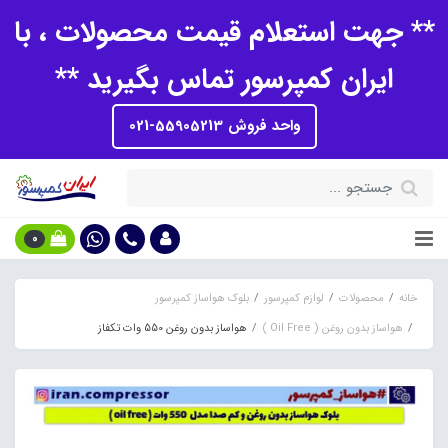
** جهت استعلام قیمت محصولات ، با
ایران کمپرسور تماس بگیرید **
واحد فروش 55905213-021
0
خانه
محصولات
لوازم کمپرسور
بلوک هواساز کمپرسور
هواساز بدون روغن ( Oil Free )
هواساز بدون روغن 550 وات تکفاز