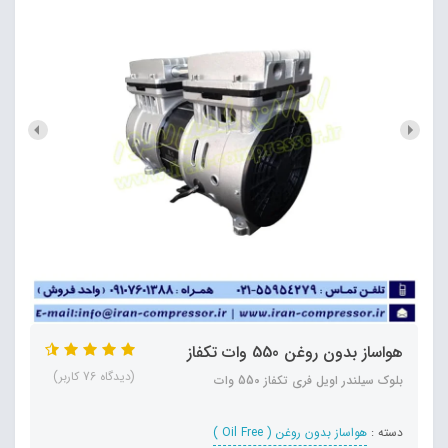
هواساز بدون روغن 550 وات تکفاز
(دیدگاه 76 کاربر)
بلوک سیلندر اویل فری تکفاز 550 وات
دسته :
هواساز بدون روغن ( Oil Free )