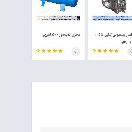
هواساز پیستونی کتابی 2055
مخزن کمپرسور 500 لیتری
 ایتالیا
موتور بنزینی