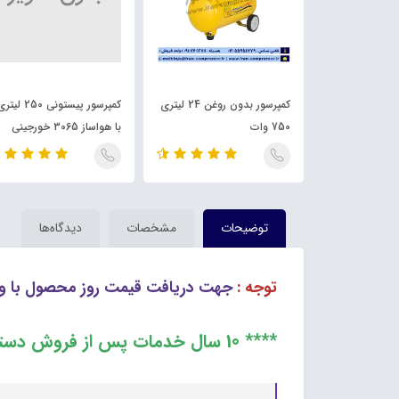
کمپرسور پیستونی 50 لیتری با
کمپرسور بدون روغن 24 لیتری
کمپرسور پیستونی 250 لی
750 وات
با هواساز 3065 خورجینی
توضیحات
مشخصات
دیدگاه‌ها
توجه :
جهت دریافت قیمت روز محصول با وا
**** 10 سال خدمات پس از فروش دستگاه ****