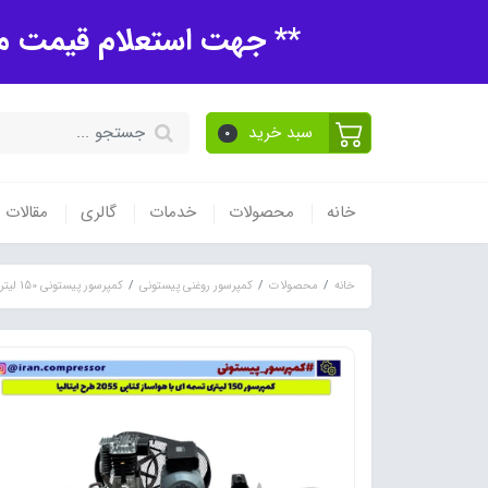
** جهت استعلام قیمت مح
سبد خرید
0
خانه
محصولات
خدمات
گالری
مقالات
خانه
محصولات
کمپرسور روغنی پیستونی
کمپرسور پیستونی 150 لیتری