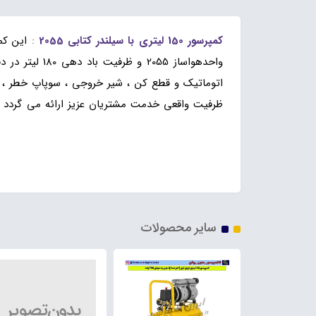
کمپرسور 150 لیتری با سیلندر کتابی 2055
:
این کم
اتوماتیک و قطع کن ، شیر خروجی ، سوپاپ خطر ، د
ظرفیت واقعی خدمت مشتریان عزیز ارائه می گردد 
لیتری تسمه ای سفارشی ایستاده ،تولید پمپ باد 80 لیتری خوابیده افقی
سایر محصولات