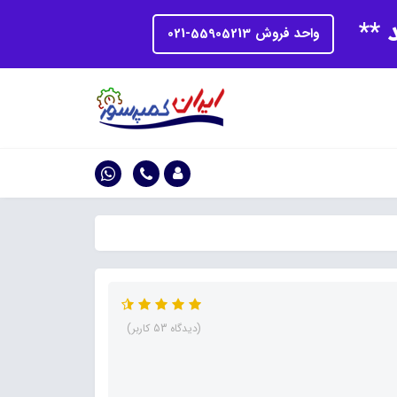
د **
واحد فروش 55905213-021
(دیدگاه 53 کاربر)