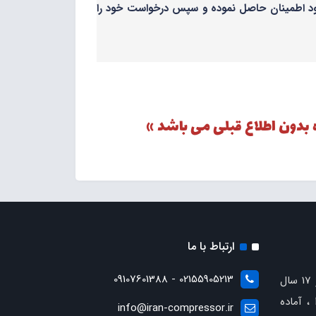
 خود اطمینان حاصل نموده و سپس درخواست خود را
 بدون اطلاع قبلی می باشد »
ارتباط با ما
02155905213 - 09107601388
با بیش از 17 سال
، آماده
info@iran-compressor.ir