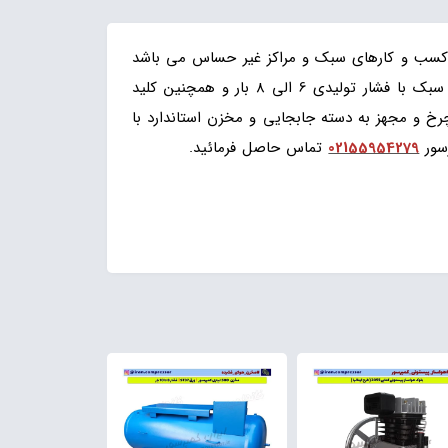
ب و کارهای سبک و مراکز غیر حساس می باشد
واحدهواساز 2055 و ظرفیت باد دهی 180 لیتر در دقیقه و الکتروموتور 2 اسب بخار تکفاز کلاجدار این مدل از نوع پیستونی سبک با فشار تولیدی 6 الی 8 بار و همچنین کلید
خ و مجهز به دسته جابجایی و مخزن استاندارد با
سور
02155954279
تماس حاصل فرمائید.
پمپ باد
150لیتری تسمه ای ، کمپرسور 150 لیتری روغنی دو سیلندر ، پمپ صد لیتری پیستونی ، کمپرسور 150 لیتری چرخدار طرح ایتالیا ، کمپرسور 150 لیتری 2055 ، پمپ باد صد لیتر دو
سیلندر قطر 55 روغنی ، پمپ باد 120 لیتری ایران کمپرسور ، پمپ باد خانه کمپرسور ، تولیدکننده کمپرسور 150 لیتر روغنی ، فروش پمپ باد صد کیلویی تسمه ای ، کمپرسور 150