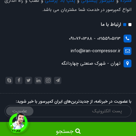
فشرده
و
کمپرسور پیستونی
و
پمپ باد پزشکی
و نصب و راه اندازی
انواع کمپرسور در خدمت شما مشتریان می باشد.
ارتباط با ما
02155905213 - 09107601388
info@iran-compressor.ir
تهران - شهرک صنعتی چهاردانگه
با عضویت در خبرنامه، از جدیدترین‌های ایران کمپرسور با خبر شوید:
عضویت
جستجو
ساخت سایت توسط
Portal