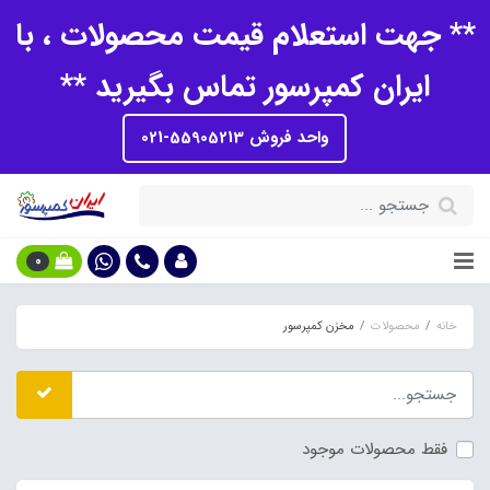
** جهت استعلام قیمت محصولات ، با
ایران کمپرسور تماس بگیرید **
واحد فروش 55905213-021
0
خانه
محصولات
مخزن کمپرسور
فقط محصولات موجود