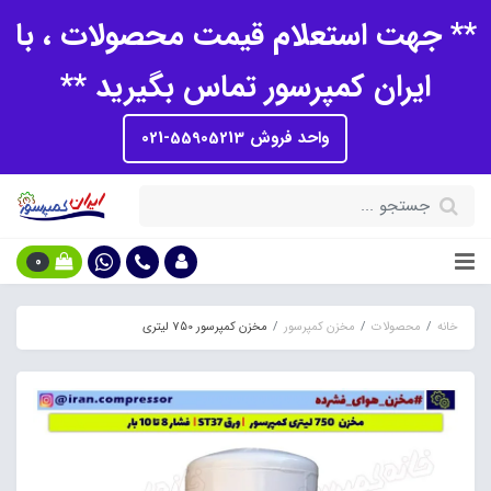
** جهت استعلام قیمت محصولات ، با
ایران کمپرسور تماس بگیرید **
واحد فروش 55905213-021
0
خانه
محصولات
مخزن کمپرسور
مخزن کمپرسور 750 لیتری