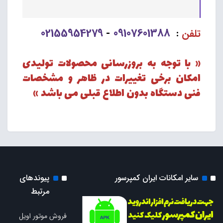
02155954279
09107601388
تلفن
:
-
« با توجه به بروزرسانی محصولات تولیدی
امکان برخی تغییرات در ظاهر و مشخصات
فنی دستگاه بدون اطلاع قبلی می باشد »
سایر امکانات ایران کمپرسور
پیوندهای
مرتبط
فروش موتور اویل