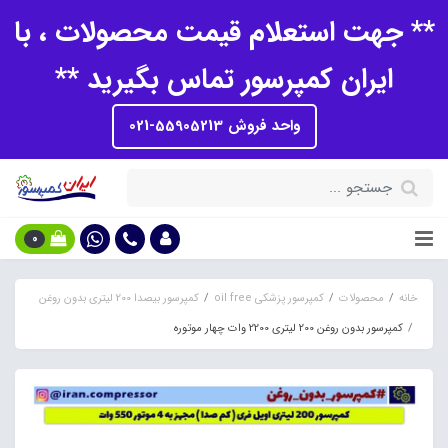
** جهت استعلام قیمت محصولات ، با
ایران کمپرسور تماس بگیرید **
واحد فروش 55905213-021
0
خانه
محصولات
کمپرسور پزشکی oil free
کمپرسور بیصدا 200 لیتری بدون روغن
کمپرسور بدون روغن 200 لیتری 2200 وات چهار موتوره