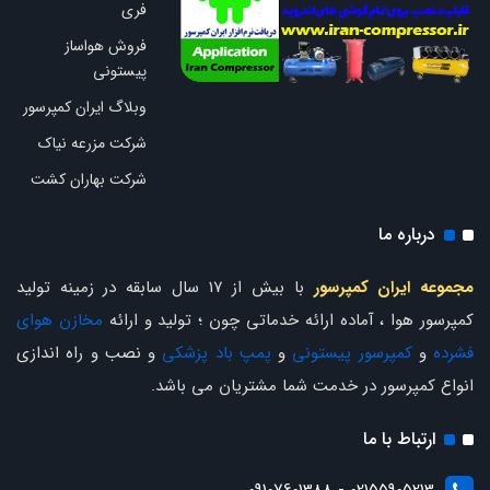
فری
فروش هواساز
پیستونی
وبلاگ ایران کمپرسور
شرکت مزرعه نیاک
شرکت بهاران کشت
درباره ما
مجموعه ایران کمپرسور
با بیش از 17 سال سابقه در زمینه تولید
کمپرسور هوا ، آماده ارائه خدماتی چون ؛ تولید و ارائه
مخازن هوای
فشرده
و
کمپرسور پیستونی
و
پمپ باد پزشکی
و نصب و راه اندازی
انواع کمپرسور در خدمت شما مشتریان می باشد.
ارتباط با ما
02155905213 - 09107601388