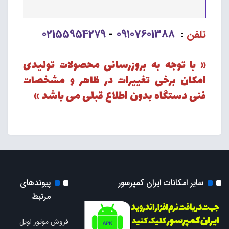
02155954279
09107601388
تلفن
:
-
« با توجه به بروزرسانی محصولات تولیدی
امکان برخی تغییرات در ظاهر و مشخصات
فنی دستگاه بدون اطلاع قبلی می باشد »
سایر امکانات ایران کمپرسور
پیوندهای
مرتبط
فروش موتور اویل