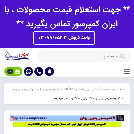
** جهت استعلام قیمت محصولات ، با
ایران کمپرسور تماس بگیرید **
واحد فروش 55905213-021
0
خانه
محصولات
کمپرسور پزشکی oil free
کمپرسور بیصدا 200 لیتری بدون روغن
کمپرسور بدون روغن 200 لیتری 3000 وات دو موتوره