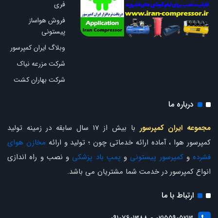
فری
فروش هواساز
پیستونی
وبلاگ ایران کمپرسور
شرکت مزرعه نیاک
شرکت بهاران کشت
درباره ما
مجموعه ایران کمپرسور
با بیش از 17 سال سابقه در زمینه تولید
کمپرسور هوا ، آماده ارائه خدماتی چون ؛ تولید و ارائه
مخازن هوای
فشرده
و
کمپرسور پیستونی
و
پمپ باد پزشکی
و نصب و راه اندازی
انواع کمپرسور در خدمت شما مشتریان می باشد.
ارتباط با ما
02155905213 - 09107601388