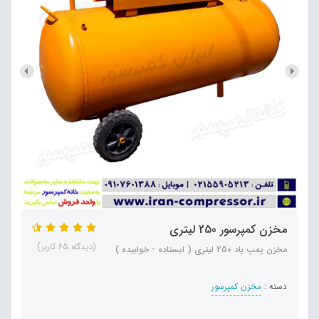
مخزن کمپرسور 250 لیتری
(دیدگاه 65 کاربر)
مخزن پمپ باد 250 لیتری ( ایستاده - خوابیده )
دسته :
مخزن کمپرسور