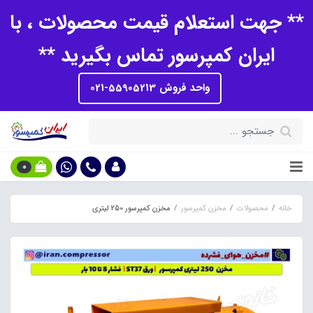
** جهت استعلام قیمت محصولات ، با
ایران کمپرسور تماس بگیرید **
واحد فروش 55905213-021
0
خانه
محصولات
مخزن کمپرسور
مخزن کمپرسور 250 لیتری