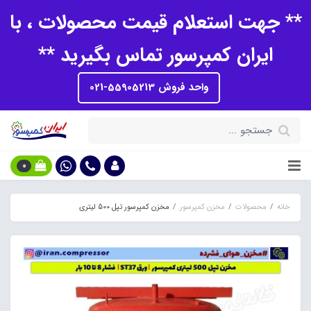
** جهت استعلام قیمت محصولات ، با
ایران کمپرسور تماس بگیرید **
واحد فروش 55905213-021
0
خانه
محصولات
مخزن کمپرسور
مخزن کمپرسور تپل 500 لیتری