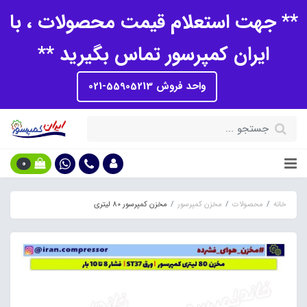
** جهت استعلام قیمت محصولات ، با
ایران کمپرسور تماس بگیرید **
واحد فروش 55905213-021
0
خانه
محصولات
مخزن کمپرسور
مخزن کمپرسور 80 لیتری