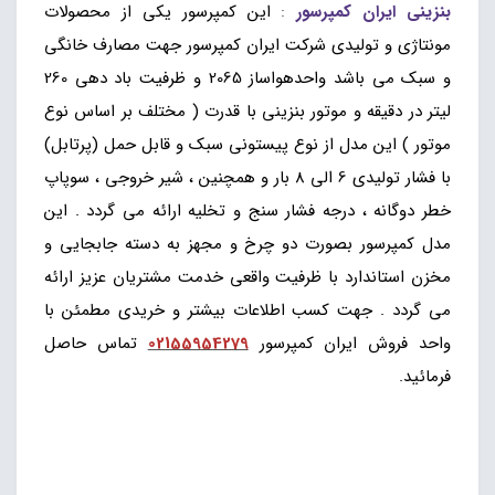
بنزینی ایران کمپرسور
:
این کمپرسور یکی از محصولات
مونتاژی و تولیدی شرکت ایران کمپرسور جهت مصارف خانگی
و سبک می باشد واحدهواساز 2065 و ظرفیت باد دهی 260
لیتر در دقیقه و موتور بنزینی با قدرت ( مختلف بر اساس نوع
موتور ) این مدل از نوع پیستونی سبک و قابل حمل (پرتابل)
با فشار تولیدی 6 الی 8 بار و همچنین ، شیر خروجی ، سوپاپ
خطر دوگانه ، درجه فشار سنج و تخلیه ارائه می گردد . این
مدل کمپرسور بصورت دو چرخ و مجهز به دسته جابجایی و
مخزن استاندارد با ظرفیت واقعی خدمت مشتریان عزیز ارائه
می گردد . جهت کسب اطلاعات بیشتر و خریدی مطمئن با
واحد فروش ایران کمپرسور
02155954279
تماس حاصل
فرمائید.
پمپ باد 80 لیتری تسمه ای ، کمپرسور 80 لیتری
روغنی دو سیلندر ، پمپ هشتاد بنزینی پیستونی ، کمپرسور
80 لیتری چرخدار طرح ایتالیا ، کمپرسور 80 لیتری 2065 ،
پمپ با هشتاد لیتر دو سیلندر قطر 65 روغنی ، پمپ باد 80