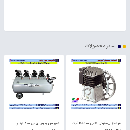
لیتری ایران کمپرسور ، پمپ باد خانه کمپرسور ، تولیدکننده
کمپرسور 80 لیتر روغنی ، فروش پمپ باد هشتاد کیلویی
تسمه ای ، کمپرسور 80 لیتری سفارشی
سایر محصولات
هواساز پیستونی کتابی B5900 آبک
کمپرسور بدون روغن 200 لیتری