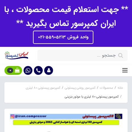
** جهت استعلام قیمت محصولات ، با
ایران کمپرسور تماس بگیرید **
واحد فروش 55905213-021
0
خانه
محصولات
کمپرسور روغنی پیستونی
کمپرسور پیستونی 80 لیتری
کمپرسور پیستونی 80 لیتری با موتور بنزینی