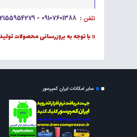
02155954279
09107601388
تلفن
:
-
« با توجه به بروزرسانی محصولات تولی
سایر امکانات ایران کمپرسور