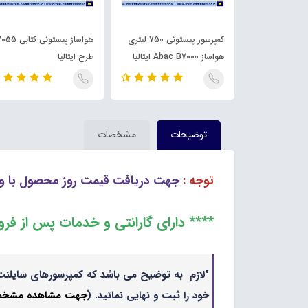
کمپرسور پیستونی 150 لیتری با
کمپرسور پیستونی 750 لیتری
هواساز پیستونی کتابی 
هواساز Abac B7000 ایتالیا
طرح ایتالیا
توضیحات
مشخصات
توجه :
جهت دریافت قیمت روز محصول با وا
**** دارای گارانتی و خدمات پس از فر
"لازم به توضیح می باشد که کمپرسورهای سایلنت 
خود را ثبت و نهایی نمائید. (
جهت مشاهده مشخصات