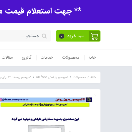
** جهت استعلام قیمت مح
سبد خرید
0
خانه
محصولات
خدمات
گالری
مقالات
خانه
محصولات
کمپرسور پزشکی oil free
کمپرسور بیصدا 24 لیتری بدون روغن