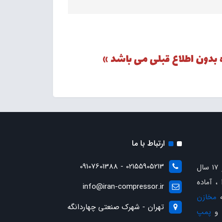
 بدون اطلاع قبلی می باشد »
ارتباط با ما
02155905213 - 09107601388
با بیش از 17 سال
، آماده
info@iran-compressor.ir
ه
مخازن
تهران - شهرک صنعتی چهاردانگه
و
پمپ