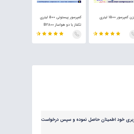
کمپرسور 1500 لیتری
کمپرسور پیستونی 500 لیتری
تکفاز با دو هواساز B2800
هواساز آبک B2800
آبک
 کاربری خود اطمینان حاصل نموده و سپس درخواست