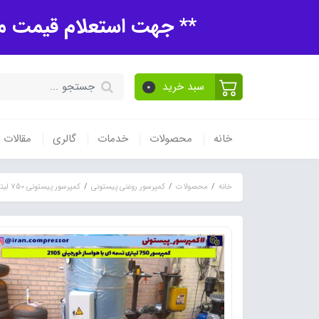
** جهت استعلام قیمت مح
سبد خرید
0
خانه
محصولات
خدمات
گالری
مقالات
خانه
محصولات
کمپرسور روغنی پیستونی
کمپرسور پیستونی 750 لیتری