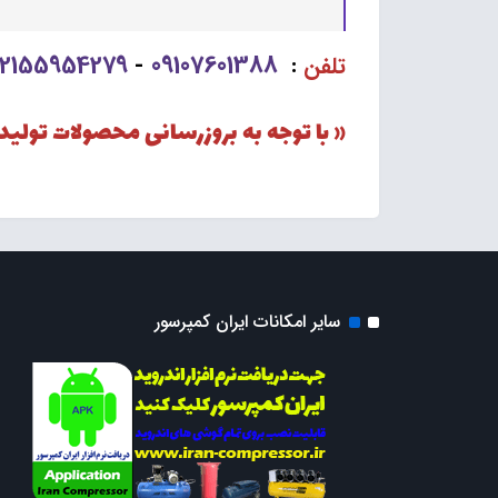
02155954279
09107601388
تلفن
:
-
« با توجه به بروزرسانی محصولات تولی
سایر امکانات ایران کمپرسور