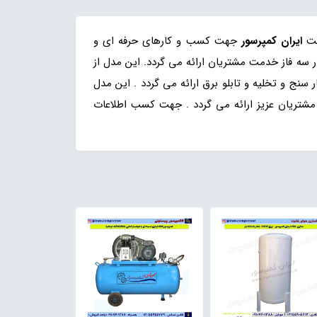
کت
ایران کمپرسور
جهت کسب و کارهای حرفه ای و
 هواساز 2105 چهار سیلندر دو مرحله ای و ظرفیت باد دهی 1250 لیتر در دقیقه و با دینام 10 اسب بخار سه فاز خدمت مشتریان ارائه می گردد. این مدل از
خطر ، درجه فشار سنج و تخلیه و تابلو برق ارائه می گردد . این مدل
مشتریان عزیز ارائه می گردد . جهت کسب اطلاعات