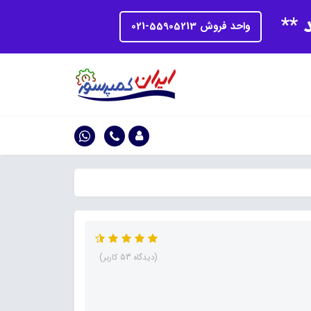
د **
واحد فروش 55905213-021
(دیدگاه 53 کاربر)