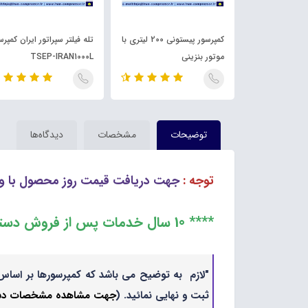
کمپرسور پیستونی 150 لیتری با
کمپرسور پیستونی 200 لیتری با
تله فیلتر سپراتور ایران کمپرس
306
موتور بنزینی
TSEP-IRAN1000L
توضیحات
مشخصات
دیدگاه‌ها
توجه :
جهت دریافت قیمت روز محصول با وا
**** 10 سال خدمات پس از فروش دستگاه ****
"لازم به توضیح می باشد که کمپرسورها بر اساس 
ثبت و نهایی نمائید. (
جهت مشاهده مشخصات دستگا