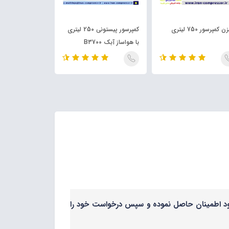
کمپرسور 750 لیتری
کمپرسور پیستونی 250 لیتری
با هواساز آبک B3700
لیتری 2200 وات چهار موتوره
 خود اطمینان حاصل نموده و سپس درخواست خود را