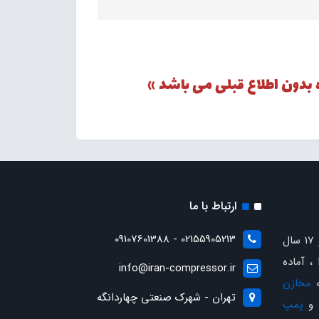
 بدون اطلاع قبلی می باشد »
ارتباط با ما
02155905213 - 09107601388
با بیش از 17 سال
، آماده
info@iran-compressor.ir
ه
مخازن
تهران - شهرک صنعتی چهاردانگه
و
پمپ