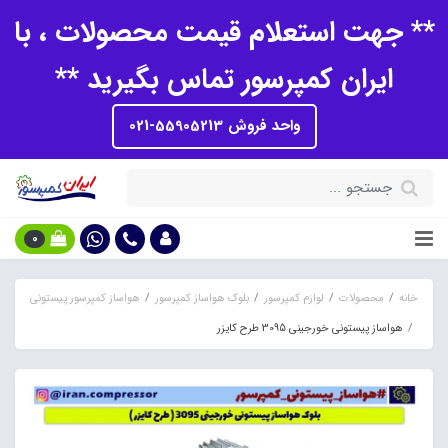
** جهت استعلام قیمت محصولات ، با
ایران کمپرسور تماس بگیرید **
واحد فروش 55905213-021
0
خانه
محصولات
لوازم کمپرسور
بلوک هواساز کمپرسور
هواساز کمپرسور پیستونی
هواساز پیستونی خورجینی 3095 طرح کایزر