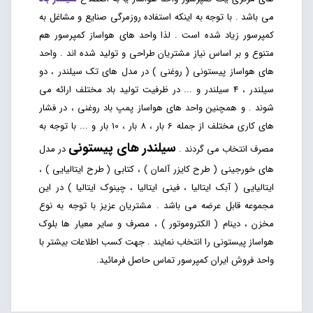
می باشد . با توجه به اینکه استفاده روزمرگی صنایع و مشاغل به
کمپرسور زیاد شده است . لذا واحد های هواساز کمپرسور هم
متنوع و بر اساس نیاز مشتریان طراحی و تولید شده اند . واحد
های هواساز پیستونی ( روغنی ) در مدل های تک سیلندر ، دو
سیلندر ، 4 سیلندر و ... در ظرفیت تولید باد مختلف ارائه می
شوند . و همچنین واحد های هواساز پمپ باد روغنی ، در فشار
های کاری مختلف از جمله 6 بار ، 8 بار ، 10 بار و ... با توجه به
سیلندر های پیستونی
مصرف انتخاب می گردند .
در مدل
های خورجینی ( طرح کایزر آلمان ) ، کتابی ( طرح ایتالیایی ) ،
ایتالیایی ( آبک ایتالیا ، فینی ایتالیا ، چینوک ایتالیا ) در این
مجموعه قابل عرضه می باشد . مشتریان عزیز با توجه به نوع
مخزن ، دینام ( الکتروموتور ) ، مصرف و سایر معیار ها بلوک
هواساز پیستونی را انتخاب نمایند . جهت کسب اطلاعات بیشتر با
واحد فروش ایران کمپرسور تماس حاصل فرمائید.