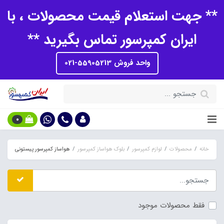
** جهت استعلام قیمت محصولات ، با
ایران کمپرسور تماس بگیرید **
واحد فروش 55905213-021
0
خانه
محصولات
لوازم کمپرسور
بلوک هواساز کمپرسور
هواساز کمپرسور پیستونی
فقط محصولات موجود