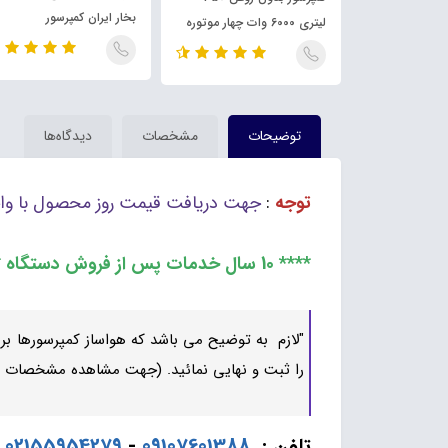
رسور
بخار ایران کمپرسور
لیتری 6000 وات چهار موتوره
توضیحات
مشخصات
دیدگاه‌ها
توجه
:
جهت دریافت قیمت روز محصول با واح
**** 10 سال خدمات پس از فروش دستگاه ****
"لازم به توضیح می باشد که هواساز کمپرسورها بر
را ثبت و نهایی نمائید. (جهت مشاهده مشخصات دس
تلفن :
09107601388
-
02155954279