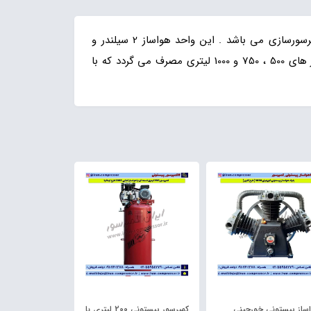
سیلندر 7000 پیستونی-روغنی آبک یکی از جمله محصولات پر طرفدار در کمپرسورسازی می باشد . این واحد هواساز 2 سیلندر و
بصورت تک مرحله ای با ظرفیت تولید 1210 لیتر در دقیقه و فشار کاری 11 بار می باشد از این سیلندر باد کتابی آبک در کمپرسور های 500 ، 750 و 1000 لیتری مصرف می گردد که با
ساز پیستونی خورجینی
کمپرسور پیستونی 200 لیتری با