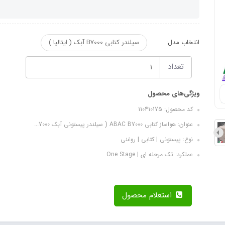
انتخاب مدل:
سیلندر کتابی B7000 آبک ( ایتالیا )
تعداد
ویژگی‌های محصول
کد محصول: 110410175
عنوان: هواساز کتابی ABAC B7000 ( سیلندر پیستونی آبک 7000...
نوع: پیستونی | کتابی | روغنی
عملکرد: تک مرحله ای | One Stage
استعلام محصول