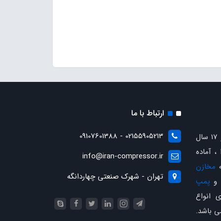
ارتباط با ما
02155905213 - 09107601388
با بیش از 17 سال
، آماده
info@iran-compressor.ir
ه
مخازن
تهران - شهرک صنعتی چهاردانگه
و
پمپ
 انواع
ی باشد.