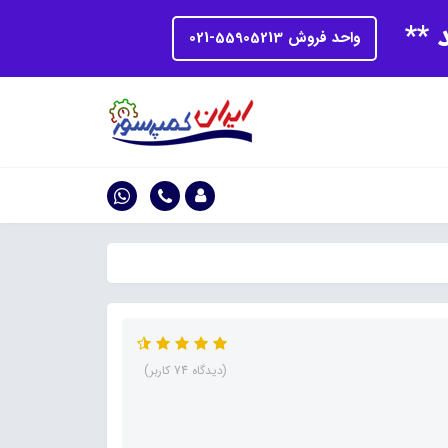
د **
واحد فروش 55905213-021
(دیدگاه 74 کاربر)