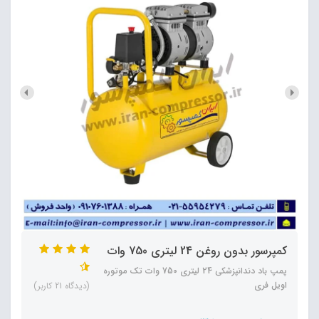
کمپرسور بدون روغن 24 لیتری 750 وات
پمپ باد دندانپزشکی 24 لیتری 750 وات تک موتوره
اویل فری
(دیدگاه 21 کاربر)