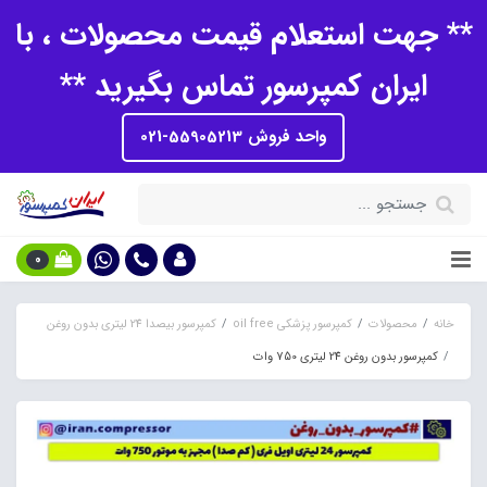
** جهت استعلام قیمت محصولات ، با
ایران کمپرسور تماس بگیرید **
واحد فروش 55905213-021
0
خانه
محصولات
کمپرسور پزشکی oil free
کمپرسور بیصدا 24 لیتری بدون روغن
کمپرسور بدون روغن 24 لیتری 750 وات