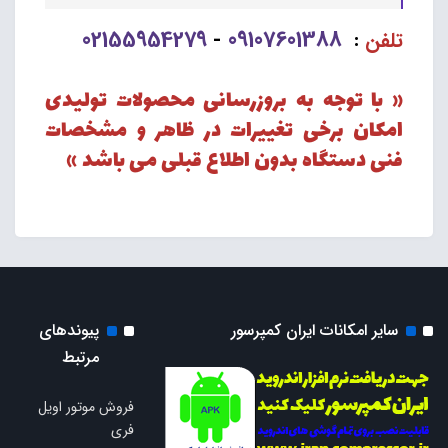
02155954279
09107601388
تلفن
:
-
« با توجه به بروزرسانی محصولات تولیدی
امکان برخی تغییرات در ظاهر و مشخصات
فنی دستگاه بدون اطلاع قبلی می باشد »
سایر امکانات ایران کمپرسور
پیوندهای
مرتبط
فروش موتور اویل
فری