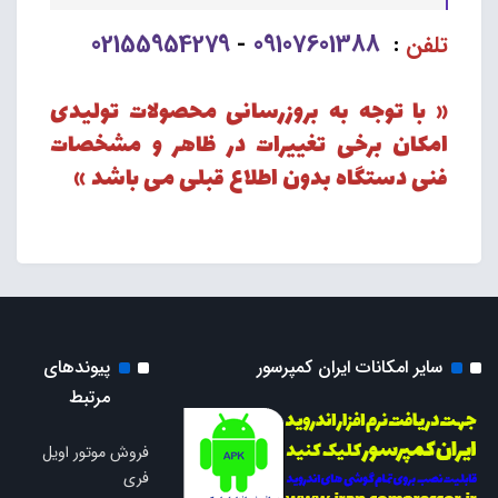
02155954279
09107601388
تلفن
:
-
« با توجه به بروزرسانی محصولات تولیدی
امکان برخی تغییرات در ظاهر و مشخصات
فنی دستگاه بدون اطلاع قبلی می باشد »
سایر امکانات ایران کمپرسور
پیوندهای
مرتبط
فروش موتور اویل
فری