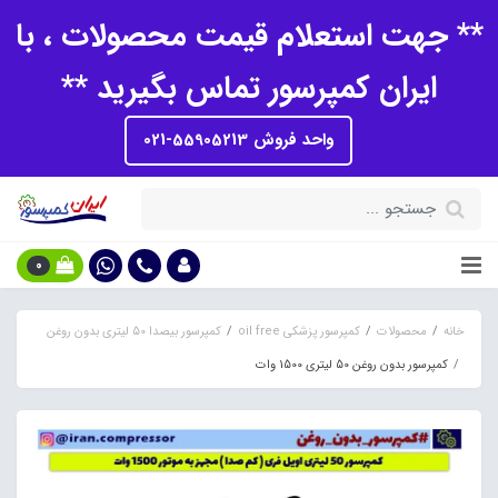
** جهت استعلام قیمت محصولات ، با
ایران کمپرسور تماس بگیرید **
واحد فروش 55905213-021
0
خانه
محصولات
کمپرسور پزشکی oil free
کمپرسور بیصدا 50 لیتری بدون روغن
کمپرسور بدون روغن 50 لیتری 1500 وات