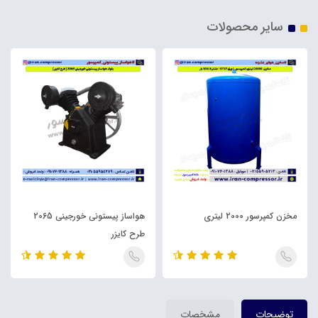
سایر محصولات
مخزن کمپرسور 2000 لیتری
هواساز پیستونی خورجینی 2065
طرح کایزر
توضیحات
مشخصات