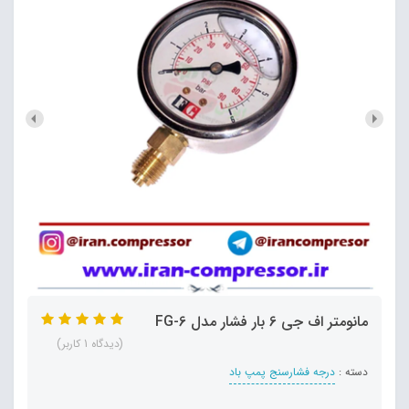
مانومتر اف جی 6 بار فشار مدل FG-6
(دیدگاه 1 کاربر)
دسته :
درجه فشارسنج پمپ باد