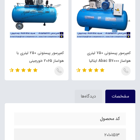
کمپرسور پیستونی 750 لیتری
کمپرسور پیستونی 250 لیتری با
هواساز Abac B7000 ایتالیا
هواساز 2065 خورجینی
مشخصات
دیدگاه‌ها
کد محصول
20101513