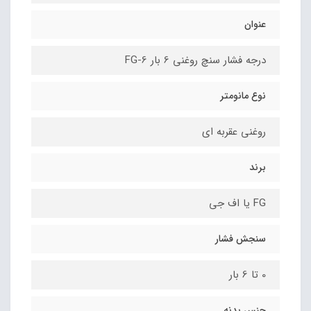
عنوان
درجه فشار سنچ روغنی 6 بار FG-6
نوع مانومتر
روغنی عقربه ای
برند
FG یا اف جی
سنجش فشار
0 تا 6 بار
جنس بدنه