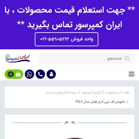
** جهت استعلام قیمت محصولات ، با
ایران کمپرسور تماس بگیرید **
واحد فروش 55905213-021
0
خانه
محصولات
لوازم کمپرسور
درجه فشارسنج پمپ باد
مانومتر اف جی 6 بار فشار مدل FG-6