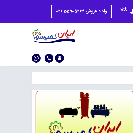
د **
واحد فروش 55905213-021