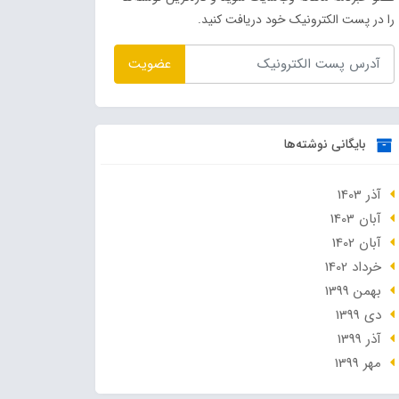
را در پست الکترونیک خود دریافت کنید.
عضویت
بایگانی نوشته‌ها
آذر 1403
آبان 1403
آبان 1402
خرداد 1402
بهمن 1399
دی 1399
آذر 1399
مهر 1399