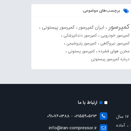
برچسب‌های موضوعی
کمپرسور
ایران کمپرسور
کمپرسور پیستونی
کمپرسور خودرویی
کمپرسور دندانپزشکی
کمپرسور نیروگاهی
کمپرسور پتروشیمی
مخزن هوای فشرده
کمپرسور پستونی
درباره کمپرسور پیستونی
ارتباط با ما
02155905213 - 09107601388
با بیش از 17 سال
، آماده
info@iran-compressor.ir