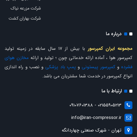
شرکت مزرعه نیاک
شرکت بهاران کشت
درباره ما
مجموعه ایران کمپرسور
با بیش از 17 سال سابقه در زمینه تولید
کمپرسور هوا ، آماده ارائه خدماتی چون ؛ تولید و ارائه
مخازن هوای
فشرده
و
کمپرسور پیستونی
و
پمپ باد پزشکی
و نصب و راه اندازی
انواع کمپرسور در خدمت شما مشتریان می باشد.
ارتباط با ما
02155905213 - 09107601388
info@iran-compressor.ir
تهران - شهرک صنعتی چهاردانگه