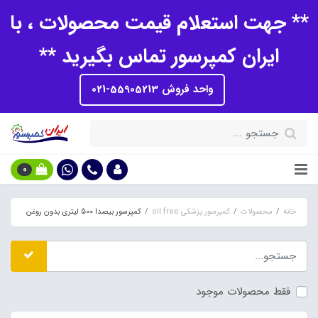
** جهت استعلام قیمت محصولات ، با
ایران کمپرسور تماس بگیرید **
واحد فروش 55905213-021
0
خانه
محصولات
کمپرسور پزشکی oil free
کمپرسور بیصدا 500 لیتری بدون روغن
فقط محصولات موجود