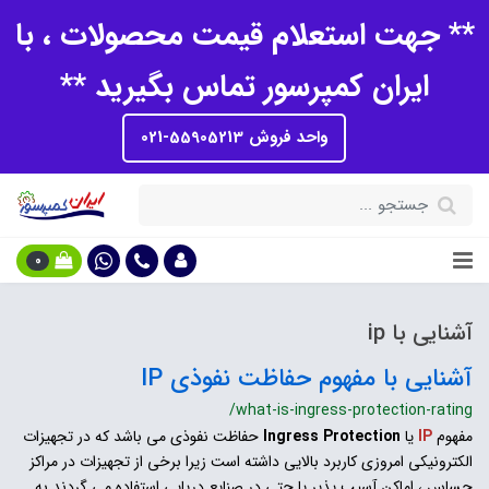
** جهت استعلام قیمت محصولات ، با
ایران کمپرسور تماس بگیرید **
واحد فروش 55905213-021
0
آشنایی با ip
آشنایی با مفهوم حفاظت نفوذی IP
/what-is-ingress-protection-rating
مفهوم
IP
یا
Ingress Protection
حفاظت نفوذی می باشد که در تجهیزات
الکترونیکی امروزی کاربرد بالایی داشته است زیرا برخی از تجهیزات در مراکز
حساس ، اماکن آسیب پذیر یا حتی در صنایع دریایی استفاده می گردند به