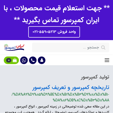
** جهت استعلام قیمت محصولات ، با
ایران کمپرسور تماس بگیرید **
واحد فروش 55905213-021
0
تولید کمپرسور
تاریخچه کمپرسور و تعریف کمپرسور
/%DA%A9%D9%85%D9%BE%D8%B1%D8%B3%D9%88%D8%B1-
%DA%86%DB%8C%D8%B3%D8%AA
در این مقاله سعی شده توضیحاتی در زمینه کمپرسور ، انواع کمپرسور ،
کاربردها و عملکردهای کمپرسور توضیحاتی ارائه گردد . همچنین این مجموعه