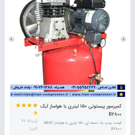
کمپرسور پیستونی 150 لیتری با هواساز آبک
B2800
(دیدگاه 47
قیمت پمپ باد تسمه ای 150 لیتری با هواساز ABAC
کاربر)
B2800