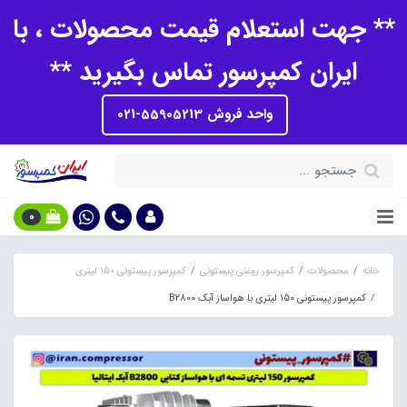
** جهت استعلام قیمت محصولات ، با
ایران کمپرسور تماس بگیرید **
واحد فروش 55905213-021
0
خانه
محصولات
کمپرسور روغنی پیستونی
کمپرسور پیستونی 150 لیتری
کمپرسور پیستونی 150 لیتری با هواساز آبک B2800