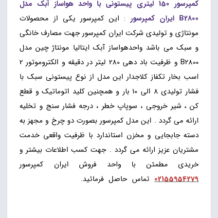
کمپرسور 150 لیتری پیستونی با واحد هواساز آبک مدل
B2800 ایران کمپرسور
:
این کمپرسور یکی از محصولات
مونتاژی و تولیدی شرکت ایران کمپرسور جهت مصارف خانگی
و سبک می باشد واحدهواساز آبک ایتالیا مونتاژ چین مدل
B2800 و ظرفیت باد دهی 280 لیتر در دقیقه و الکتروموتور 2
اسب بخار تکفاز کلاجدار این مدل از نوع پیستونی سبک با
فشار تولیدی 8 الی 10 بار و همچنین کلید اتوماتیک و قطع
کن ، شیر خروجی ، سوپاپ خطر ، درجه فشار سنج و تخلیه
ارائه می گردد . این مدل کمپرسور بصورت دو چرخ و مجهز به
دسته جابجایی و مخزن استاندارد با ظرفیت واقعی خدمت
مشتریان عزیز ارائه می گردد . جهت کسب اطلاعات بیشتر و
خریدی مطمئن با واحد فروش ایران کمپرسور
02155954279
تماس حاصل فرمائید.
پمپ باد 120 لیتری
تسمه ای ، کمپرسور 150 لیتری روغنی دو سیلندر ، پمپ صد
لیتری ایتالیایی ، کمپرسور 150 لیتری چرخدار ایتالیا ، کمپرسور