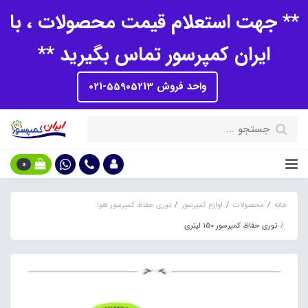
** جهت استعلام قیمت محصولات ، با
ایران کمپرسور تماس بگیرید **
واحد فروش 55905213-021
0
خانه
محصولات
لوازم کمپرسور
توری حفاظ کمپرسور هوا
توری حفاظ کمپرسور 150 لیتری