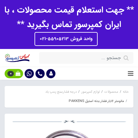
** جهت استعلام قیمت محصولات ، با
ایران کمپرسور تماس بگیرید **
واحد فروش 55905213-021
0
خانه
محصولات
لوازم کمپرسور
درجه فشارسنج پمپ باد
مانومتر 16بار فشار بدنه استیل PAKKENS