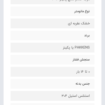
نوع مانومتر
خشک عقربه ای
برند
PAKKENS یا پکینز
سنجش فشار
0 تا 16 بار
جنس بدنه
استنلس استیل 304