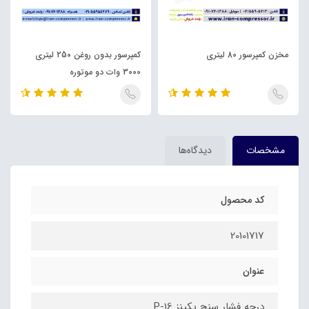
مخزن کمپرسور 80 لیتری
کمپرسور بدون روغن 250 لیتری
3000 وات دو موتوره
مشخصات
دیدگاه‌ها
کد محصول
20101717
عنوان
درجه فشار سنچ پکینز P-16