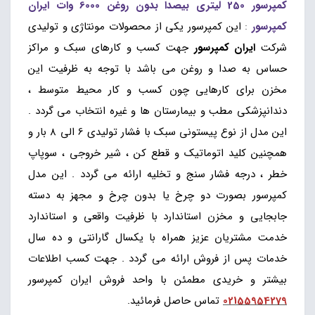
کمپرسور 250 لیتری بیصدا بدون روغن 6000 وات ایران
کمپرسور
:
این کمپرسور یکی از محصولات مونتاژی و تولیدی
شرکت
ایران کمپرسور
جهت کسب و کارهای سبک و مراکز
حساس به صدا و روغن می باشد با توجه به ظرفیت این
مخزن برای کارهایی چون کسب و کار محیط متوسط ،
دندانپزشکی مطب و بیمارستان ها و غیره انتخاب می گردد .
این مدل از نوع پیستونی سبک با فشار تولیدی 6 الی 8 بار و
همچنین کلید اتوماتیک و قطع کن ، شیر خروجی ، سوپاپ
خطر ، درجه فشار سنج و تخلیه ارائه می گردد . این مدل
کمپرسور بصورت دو چرخ یا بدون چرخ و مجهز به دسته
جابجایی و مخزن استاندارد با ظرفیت واقعی و استاندارد
خدمت مشتریان عزیز همراه با یکسال گارانتی و ده سال
خدمات پس از فروش ارائه می گردد . جهت کسب اطلاعات
بیشتر و خریدی مطمئن با واحد فروش ایران کمپرسور
02155954279
تماس حاصل فرمائید.