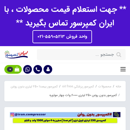
** جهت استعلام قیمت محصولات ، با
ایران کمپرسور تماس بگیرید **
واحد فروش 55905213-021
0
خانه
محصولات
کمپرسور پزشکی oil free
کمپرسور بیصدا 250 لیتری بدون روغن
کمپرسور بدون روغن 250 لیتری 6000 وات چهار موتوره