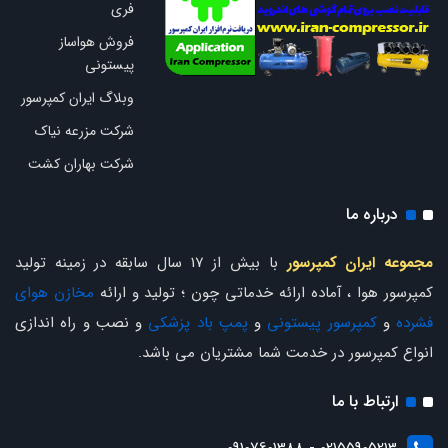
فری
فروش هواساز
پیستونی
وبلاگ ایران کمپرسور
شرکت مزرعه نیاک
شرکت بهاران کشت
درباره ما
مجموعه ایران کمپرسور
با بیش از 17 سال سابقه در زمینه تولید
کمپرسور هوا ، آماده ارائه خدماتی چون ؛ تولید و ارائه
مخازن هوای
فشرده
و
کمپرسور پیستونی
و
پمپ باد پزشکی
و نصب و راه اندازی
انواع کمپرسور در خدمت شما مشتریان می باشد.
ارتباط با ما
02155905213 - 09107601388