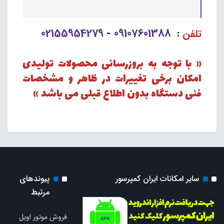
02155954279
09107601388
تلفن
:
-
« با توجه به بروزرسانی محصولات تولیدی
امکان برخی تغییرات در ظاهر و مشخصات
فنی دستگاه بدون اطلاع قبلی می باشد »
سایر امکانات ایران کمپرسور
پیوندهای
مرتبط
فروش موتور اویل