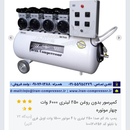
کمپرسور بدون روغن 250 لیتری 6000 وات
چهار موتوره
(دیدگاه 72
پمپ باد کم صدا 250 لیتری با 4 موتور 1500 وات اویل فری
کاربر)
با تابلو کد 100120256