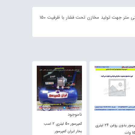
عدسی کمپرسور بر اساس استاندارد ASME طراحی و تولید میگردد و بصورت پرس سرد تولید میگردند عدسی سایز قطر 42 سانتی متر جهت تولید مخازن تحت فشار با ظرفیت 150
ناموجود
کمپرسور 50 لیتری 2 اسب
کمپرسور بدون روغن 24 لیتری
هواساز پیستونی 
بخار ایران کمپرسور
وات
3065 طرح کایزر