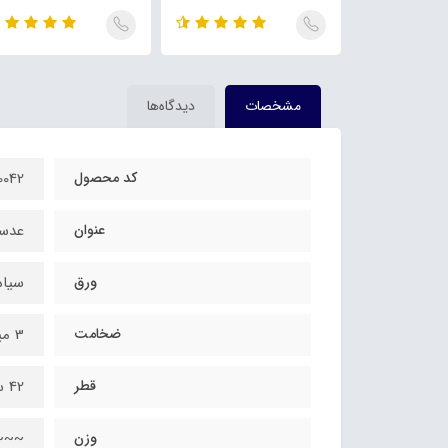
مشخصات
دیدگاه‌ها
کد محصول
0042
عنوان
عدسی
ورق
سیاه 37
ضخامت
3 میلیمتر استاندارد
قطر
42 سانتیمتر
وزن
~~~