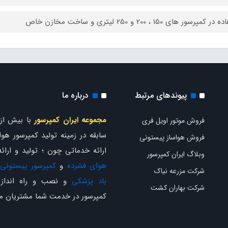
 کمپرسور های 150 ، 200 و 250 لیتری و ساخت مخازن خاص
پیوندهای مرتبط
درباره ما
مجموعه ایران کمپرسور
فروش موتور اویل فری
سابقه در زمینه تولید کمپرسور هوا 
فروش هواساز پیستونی
ارائه خدماتی چون ؛ تولید و ارائ
وبلاگ ایران کمپرسور
هوای فشرده
و
کمپرسور پیستونی
شرکت مزرعه نیاک
باد پزشکی
و نصب و راه اندازی
شرکت بهاران کشت
کمپرسور در خدمت شما مشتریان م