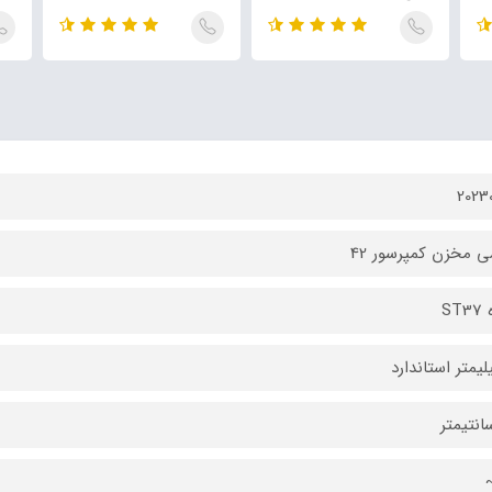
2023
 مخزن کمپرسور 42
ST