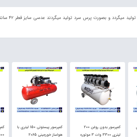
تری
کمپرسور بدون روغن 200
کمپرسور پیستونی 150 لیتری با
لیتری 3300 وات 3 موتوره
هواساز خورجینی 2065
1500 