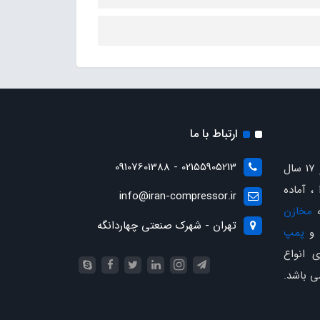
ارتباط با ما
02155905213 - 09107601388
با بیش از 17 سال
، آماده
info@iran-compressor.ir
ه
مخازن
تهران - شهرک صنعتی چهاردانگه
و
پمپ
 انواع
ی باشد.