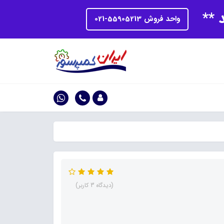
د **
واحد فروش 55905213-021
(دیدگاه 3 کاربر)