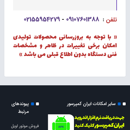
02155954279
09107601388
تلفن
:
-
« با توجه به بروزرسانی محصولات تولیدی
امکان برخی تغییرات در ظاهر و مشخصات
فنی دستگاه بدون اطلاع قبلی می باشد »
سایر امکانات ایران کمپرسور
پیوندهای
مرتبط
فروش موتور اویل