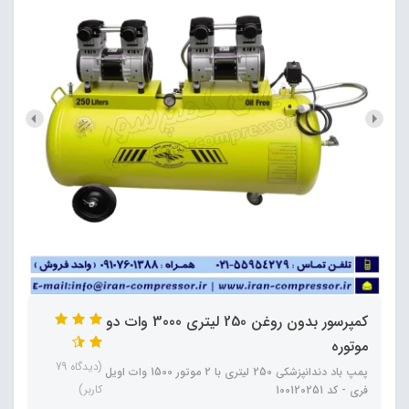
کمپرسور بدون روغن 250 لیتری 3000 وات دو
موتوره
(دیدگاه 79
پمپ باد دندانپزشکی 250 لیتری با 2 موتور 1500 وات اویل
کاربر)
فری - کد 100120251