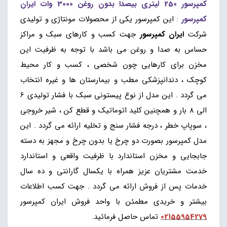
کمپرسور 250 لیتری بیصدا بدون روغن 3000 وات ایران
کمپرسور
:
این کمپرسور یکی از محصولات مونتاژی و تولیدی
شرکت
ایران کمپرسور
جهت کسب و کارهای سبک و مراکز
حساس به صدا و روغن می باشد با توجه به ظرفیت این
مخزن برای کارهایی چون شخصی ، کسب و کار محیط
کوچک ، دندانپزشکی مطب و بیمارستان ها و غیره انتخاب
می گردد . این مدل از نوع پیستونی سبک با فشار تولیدی 6
الی 8 بار و همچنین کلید اتوماتیک و قطع کن ، شیر خروجی
، سوپاپ خطر ، درجه فشار سنج و تخلیه ارائه می گردد . این
مدل کمپرسور بصورت دو چرخ یا بدون چرخ و مجهز به دسته
جابجایی و مخزن استاندارد با ظرفیت واقعی و استاندارد
خدمت مشتریان عزیز همراه با یکسال گارانتی و ده سال
خدمات پس از فروش ارائه می گردد . جهت کسب اطلاعات
بیشتر و خریدی مطمئن با واحد فروش ایران کمپرسور
02155954279
تماس حاصل فرمائید.