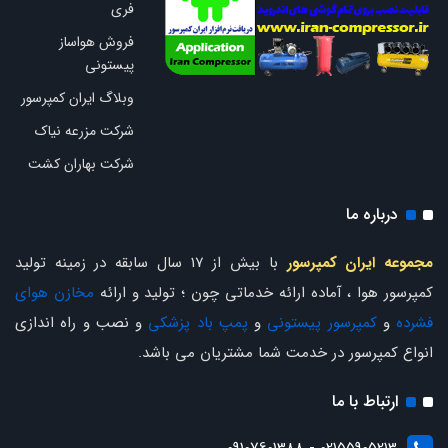
فری
فروش هواساز
پیستونی
وبلاگ ایران کمپرسور
شرکت مزرعه نیاک
شرکت بهاران کشت
درباره ما
مجموعه ایران کمپرسور
با بیش از 17 سال سابقه در زمینه تولید
کمپرسور هوا ، آماده ارائه خدماتی چون ؛ تولید و ارائه
مخازن هوای
فشرده
و
کمپرسور پیستونی
و
پمپ باد پزشکی
و نصب و راه اندازی
انواع کمپرسور در خدمت شما مشتریان می باشد.
ارتباط با ما
02155905213 - 09107601388