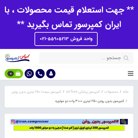
** جهت استعلام قیمت محصولات ، با
ایران کمپرسور تماس بگیرید **
واحد فروش 55905213-021
0
خانه
محصولات
کمپرسور پزشکی oil free
کمپرسور بیصدا 250 لیتری بدون روغن
کمپرسور بدون روغن 250 لیتری 3000 وات دو موتوره