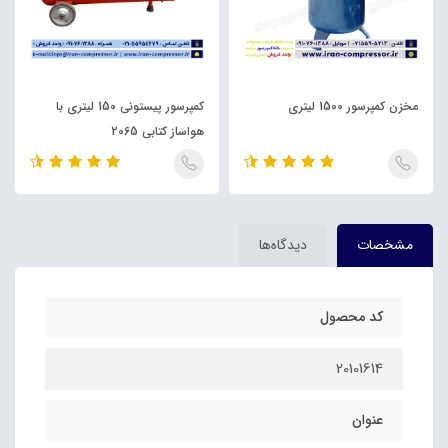
مخزن کمپرسور 1500 لیتری
کمپرسور پیستونی 150 لیتری با
هواساز کتابی 2065
مشخصات
دیدگاه‌ها
کد محصول
20101614
عنوان