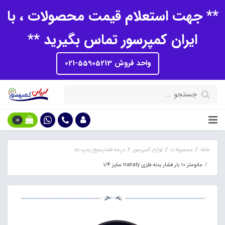
** جهت استعلام قیمت محصولات ، با
ایران کمپرسور تماس بگیرید **
واحد فروش 55905213-021
0
خانه
محصولات
لوازم کمپرسور
درجه فشارسنج پمپ باد
مانومتر 10 بار فشار بدنه فلزی nataly سایز 1/4