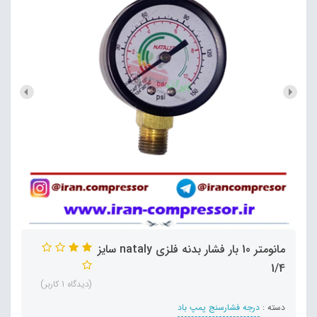
مانومتر 10 بار فشار بدنه فلزی nataly سایز
1/4
(دیدگاه 1 کاربر)
دسته :
درجه فشارسنج پمپ باد