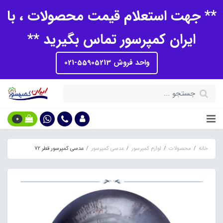
** جهت استعلام قیمت محصولات ، با
ایران کمپرسور تماس بگیرید **
واحد فروش 55905213-021
0
خانه
محصولات
لوازم کمپرسور
عدسی کمپرسور
عدسی کمپرسور قطر 72