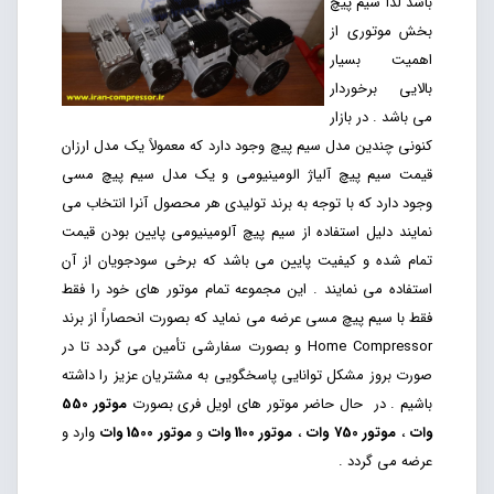
باشد لذا سیم پیچ
بخش موتوری از
اهمیت بسیار
بالایی برخوردار
می باشد . در بازار
کنونی چندین مدل سیم پیچ وجود دارد که معمولاً یک مدل ارزان
قیمت سیم پیچ آلیاژ الومینیومی و یک مدل سیم پیچ مسی
وجود دارد که با توجه به برند تولیدی هر محصول آنرا انتخاب می
نمایند دلیل استفاده از سیم پیچ آلومینیومی پایین بودن قیمت
تمام شده و کیفیت پایین می باشد که برخی سودجویان از آن
استفاده می نمایند . این مجموعه تمام موتور های خود را فقط
فقط با سیم پیچ مسی عرضه می نماید که بصورت انحصاراً از برند
Home Compressor و بصورت سفارشی تأمین می گردد تا در
صورت بروز مشکل توانایی پاسخگویی به مشتریان عزیز را داشته
باشیم . در حال حاضر موتور های اویل فری بصورت
موتور 550
وات
،
موتور 750 وات
،
موتور 1100 وات
و
موتور 1500 وات
وارد و
عرضه می گردد .