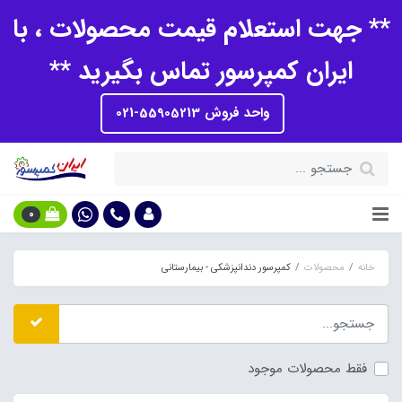
** جهت استعلام قیمت محصولات ، با
ایران کمپرسور تماس بگیرید **
واحد فروش 55905213-021
0
خانه
محصولات
کمپرسور دندانپزشکی - بیمارستانی
فقط محصولات موجود