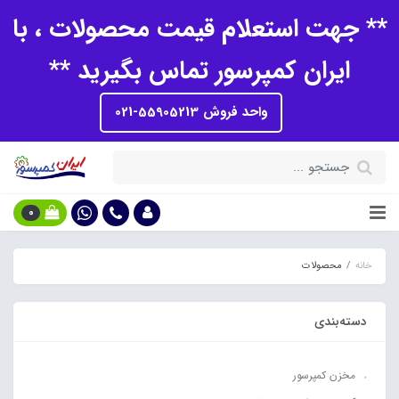
** جهت استعلام قیمت محصولات ، با
ایران کمپرسور تماس بگیرید **
واحد فروش 55905213-021
0
خانه
محصولات
دسته‌بندی
مخزن کمپرسور