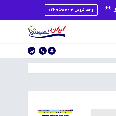
د **
واحد فروش 55905213-021