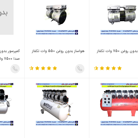
روغن 750 وات تکفاز
هواساز بدون روغن 550 وات تکفاز
صدا 7500 وات پنج موتوره