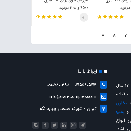
کمپرسور بدون روغن 200 لیتری
کمپرسور بدون روغن 200 لیتری
4500 وات 3 موتوره
8
7
ارتباط با ما
02155905213 - 09107601388
با بیش از 17 سال
، آماده
info@iran-compressor.ir
ه
مخازن
تهران - شهرک صنعتی چهاردانگه
و
پمپ
 انواع
ی باشد.