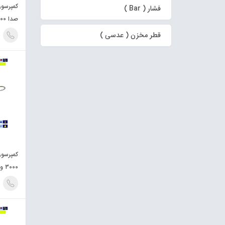
فشار ( Bar )
صدا 9000 وات شش موتوره
قطر مخزن ( عدسی )
3000 وات دو موتوره