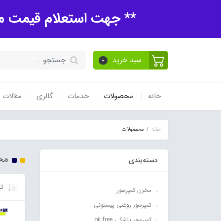
** جهت استعلام قیمت مح
سبد خرید
0
خانه
محصولات
خدمات
گالری
مقالات
خانه
محصولات
مح
دسته‌بندی
تر
مخزن کمپرسور
کمپرسور روغنی پیستونی
کمپرسور پزشکی oil free