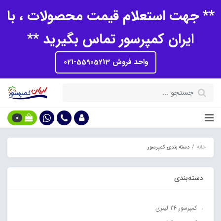
** جهت استعلام قیمت محصولات ، با
ایران کمپرسور تماس بگیرید **
واحد فروش 55905213-021
0
خانه
دسته بندی کمپرسور
دسته‌بندی
کمپرسور 24 لیتری