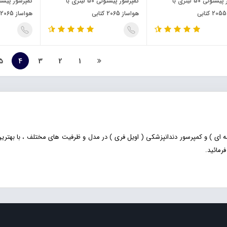
کمپرسور پیستونی 50 لیتری با
کمپرسور پیستونی 50 لیتری با
هواساز 2065 کتابی
هواساز 2065 خورجینی
5
4
3
2
1
تسمه ای ) و کمپرسور دندانپزشکی ( اویل فری ) در مدل و ظرفیت های مختلف ، با ب
رمائید.