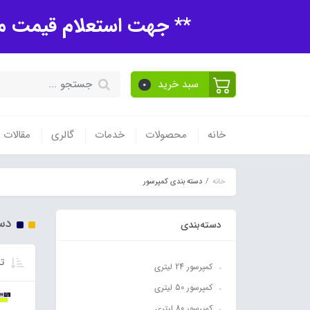
** جهت استعلام قیمت مح
سبد خرید
0
خانه
محصولات
خدمات
گالری
مقالات
خانه
دسته بندی کمپرسور
دس
دسته‌بندی
تر
کمپرسور 24 لیتری
کمپرسور 50 لیتری
کمپرسور 80 لیتری