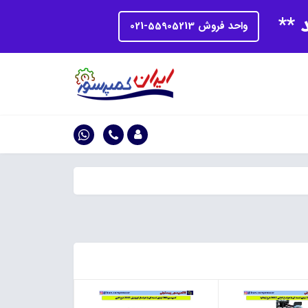
د **
واحد فروش 55905213-021